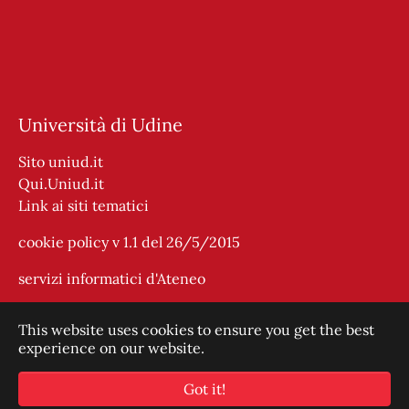
Università di Udine
Sito uniud.it
Qui.Uniud.it
Link ai siti tematici
cookie policy v 1.1 del 26/5/2015
servizi informatici d'Ateneo
This website uses cookies to ensure you get the best
experience on our website.
ABA UDINE - Associazione Biblioteca Austriaca /
Biblioteca Austriaca
Got it!