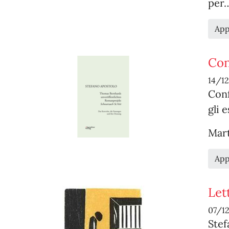
per
App
Con
14/1
Conf
gli 
Mart
App
Let
07/1
Stef