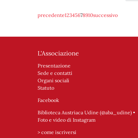
precedente
1
2
3
4
5
6
7
8
9
10
successivo
L'Associazione
Presentazione
Sede e contatti
Organi sociali
Statuto
Facebook
Biblioteca Austriaca Udine (@aba_udine) •
Foto e video di Instagram
>
come iscriversi