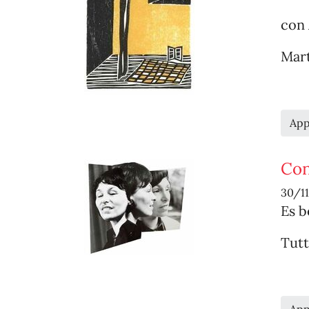
con 
Mart
App
Con
30/1
Es b
Tutt