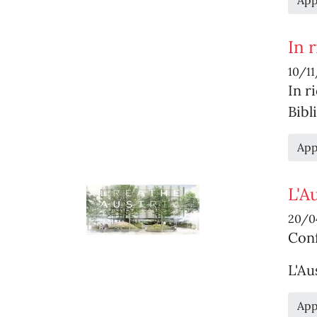
App
In 
10/1
In r
Bibl
App
L'A
20/0
Conf
L'Au
App